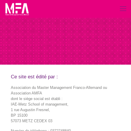
Ce site est édité par :
Association du Master Management Franco-Allemand ou
Association AMFA
dont le siège social est établi :
IAE-Metz School of management,
1 rue Augustin Fresnel,
BP 15100
57073 METZ CEDEX 03
Numéro de téléphone : 0372748840