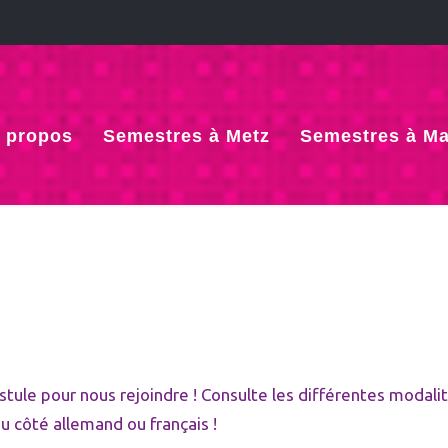
 propos
Semestres à Metz
Semestres à Ma
stule pour nous rejoindre ! Consulte les différentes modali
u côté allemand ou français !