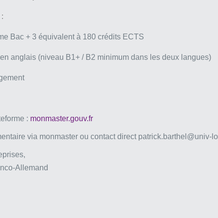
 :
lôme Bac + 3 équivalent à 180 crédits ECTS
t en anglais (niveau B1+ / B2 minimum dans les deux langues)
agement
teforme :
monmaster.gouv.fr
taire via monmaster ou contact direct patrick.barthel@univ-lor
eprises,
anco-Allemand